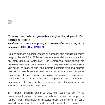
Com es computa, en jornades de guàrdia, el gaudi d'un
permís retribuït?
Sentència del Tribunal Suprem, Sala Social, núm. 513/2026, de 27
de maig de 2026, Rec. 123/2025
Aquest conflicte col·lectiu afecta el personal que treballa en règim
de guàrdies de 12 a 24 hores dins el sector del transport sanitari
en ambulància a Catalunya. Les empreses computaven els
permisos retribuïts del conveni com si equivalguessin sempre a
vuit hores, de manera que, si el permís coincidia amb una guàrdia
més llarga, l'excés es tractava com a no retribuït o se n'exigia la
recuperació. La part social reclamava que aquests permisos es
gaudissin d'acord amb la jornada real prevista per a aquell dia,
excepte en els dies de lliure disposició, on el mateix conveni
limitava expressament a vuit hores.
El Tribunal Suprem confirma que, en absència de norma
convencional, si una persona treballadora té dret a un permís
retribuït per hospitalització, malaltia greu, defunció o un altre
supòsit convencional, se li ha de permetre absentar-se durant tota