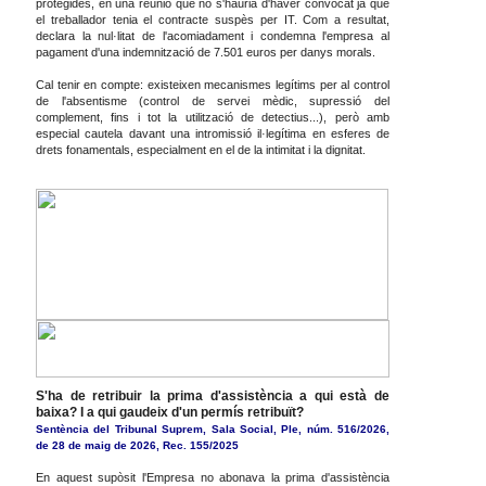
protegides, en una reunió que no s'hauria d'haver convocat ja que
el treballador tenia el contracte suspès per IT. Com a resultat,
declara la nul·litat de l'acomiadament i condemna l'empresa al
pagament d'una indemnització de 7.501 euros per danys morals.
Cal tenir en compte: existeixen mecanismes legítims per al control
de l'absentisme (control de servei mèdic, supressió del
complement, fins i tot la utilització de detectius...), però amb
especial cautela davant una intromissió il·legítima en esferes de
drets fonamentals, especialment en el de la intimitat i la dignitat.
S'ha de retribuir la prima d'assistència a qui està de
baixa? I a qui gaudeix d'un permís retribuït?
Sentència del Tribunal Suprem, Sala Social, Ple, núm. 516/2026,
de 28 de maig de 2026, Rec. 155/2025
En aquest supòsit l'Empresa no abonava la prima d'assistència