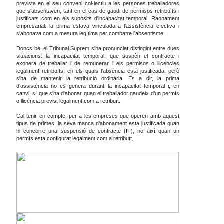
prevista en el seu conveni col·lectiu a les persones treballadores
que s'absentaven, tant en el cas de gaudi de permisos retribuïts i
justificats com en els supòsits d'incapacitat temporal. Raonament
empresarial: la prima estava vinculada a l'assistència efectiva i
s'abonava com a mesura legítima per combatre l'absentisme.
Doncs bé, el Tribunal Suprem s'ha pronunciat distingint entre dues
situacions: la incapacitat temporal, que suspèn el contracte i
exonera de treballar i de remunerar, i els permisos o llicències
legalment retribuïts, en els quals l'absència està justificada, però
s'ha de mantenir la retribució ordinària. És a dir, la prima
d'assistència no es genera durant la incapacitat temporal i, en
canvi, sí que s'ha d'abonar quan el treballador gaudeix d'un permís
o llicència previst legalment com a retribuït.
Cal tenir en compte: per a les empreses que operen amb aquest
tipus de primes, la seva manca d'abonament està justificada quan
hi concorre una suspensió de contracte (IT), no així quan un
permís està configurat legalment com a retribuït.