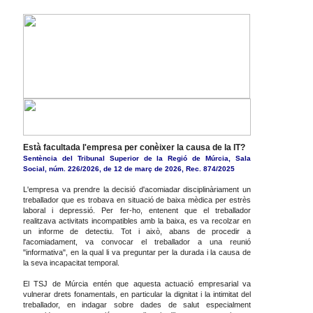
Està facultada l'empresa per conèixer la causa de la IT?
Sentència del Tribunal Superior de la Regió de Múrcia, Sala
Social, núm. 226/2026, de 12 de març de 2026, Rec. 874/2025
L'empresa va prendre la decisió d'acomiadar disciplinàriament un
treballador que es trobava en situació de baixa mèdica per estrès
laboral i depressió. Per fer-ho, entenent que el treballador
realitzava activitats incompatibles amb la baixa, es va recolzar en
un informe de detectiu. Tot i això, abans de procedir a
l'acomiadament, va convocar el treballador a una reunió
"informativa", en la qual li va preguntar per la durada i la causa de
la seva incapacitat temporal.
El TSJ de Múrcia entén que aquesta actuació empresarial va
vulnerar drets fonamentals, en particular la dignitat i la intimitat del
treballador, en indagar sobre dades de salut especialment