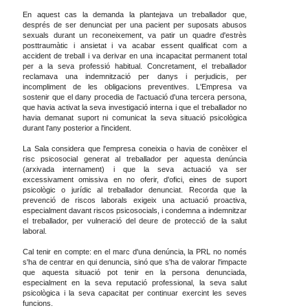
En aquest cas la demanda la plantejava un treballador que,
després de ser denunciat per una pacient per suposats abusos
sexuals durant un reconeixement, va patir un quadre d'estrès
posttraumàtic i ansietat i va acabar essent qualificat com a
accident de treball i va derivar en una incapacitat permanent total
per a la seva professió habitual. Concretament, el treballador
reclamava una indemnització per danys i perjudicis, per
incompliment de les obligacions preventives. L'Empresa va
sostenir que el dany procedia de l'actuació d'una tercera persona,
que havia activat la seva investigació interna i que el treballador no
havia demanat suport ni comunicat la seva situació psicològica
durant l'any posterior a l'incident.
La Sala considera que l'empresa coneixia o havia de conèixer el
risc psicosocial generat al treballador per aquesta denúncia
(arxivada internament) i que la seva actuació va ser
excessivament omissiva en no oferir, d'ofici, eines de suport
psicològic o jurídic al treballador denunciat. Recorda que la
prevenció de riscos laborals exigeix una actuació proactiva,
especialment davant riscos psicosocials, i condemna a indemnitzar
el treballador, per vulneració del deure de protecció de la salut
laboral.
Cal tenir en compte: en el marc d'una denúncia, la PRL no només
s'ha de centrar en qui denuncia, sinó que s'ha de valorar l'impacte
que aquesta situació pot tenir en la persona denunciada,
especialment en la seva reputació professional, la seva salut
psicològica i la seva capacitat per continuar exercint les seves
funcions.