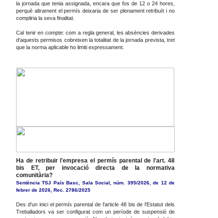
la jornada que tenia assignada, encara que fos de 12 o 24 hores,
perquè altrament el permís deixaria de ser plenament retribuït i no
compliria la seva finalitat.
Cal tenir en compte: com a regla general, les absències derivades
d'aquests permisos cobreixen la totalitat de la jornada prevista, tret
que la norma aplicable ho limiti expressament.
Ha de retribuir l'empresa el permís parental de l'art. 48
bis ET, per invocació directa de la normativa
comunitària?
Sentència TSJ País Basc, Sala Social, núm. 395/2026, de 12 de
febrer de 2026, Rec. 2786/2025
Des d'un inici el permís parental de l'article 48 bis de l'Estatut dels
Treballadors va ser configurat com un període de suspensió de