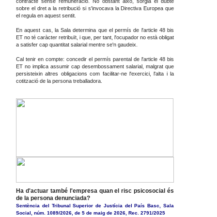
contracte sense remuneració. No obstant això, sorgia el dubte
sobre el dret a la retribució si s'invocava la Directiva Europea que
el regula en aquest sentit.
En aquest cas, la Sala determina que el permís de l'article 48 bis
ET no té caràcter retribuït, i que, per tant, l'ocupador no està obligat
a satisfer cap quantitat salarial mentre se'n gaudeix.
Cal tenir en compte: concedir el permís parental de l'article 48 bis
ET no implica assumir cap desembossament salarial, malgrat que
persisteixin altres obligacions com facilitar-ne l'exercici, l'alta i la
cotització de la persona treballadora.
Ha d'actuar també l'empresa quan el risc psicosocial és
de la persona denunciada?
Sentència del Tribunal Superior de Justícia del País Basc, Sala
Social, núm. 1089/2026, de 5 de maig de 2026, Rec. 2791/2025