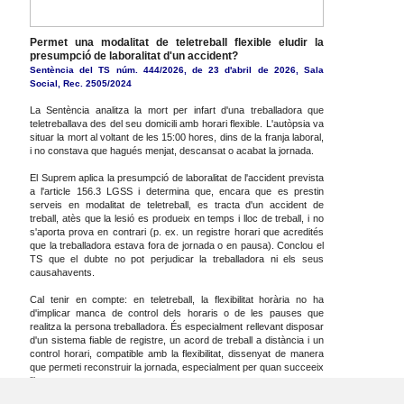
Permet una modalitat de teletreball flexible eludir la
presumpció de laboralitat d'un accident?
Sentència del TS núm. 444/2026, de 23 d'abril de 2026, Sala
Social, Rec. 2505/2024
La Sentència analitza la mort per infart d'una treballadora que
teletreballava des del seu domicili amb horari flexible. L'autòpsia va
situar la mort al voltant de les 15:00 hores, dins de la franja laboral,
i no constava que hagués menjat, descansat o acabat la jornada.
El Suprem aplica la presumpció de laboralitat de l'accident prevista
a l'article 156.3 LGSS i determina que, encara que es prestin
serveis en modalitat de teletreball, es tracta d'un accident de
treball, atès que la lesió es produeix en temps i lloc de treball, i no
s'aporta prova en contrari (p. ex. un registre horari que acredités
que la treballadora estava fora de jornada o en pausa). Conclou el
TS que el dubte no pot perjudicar la treballadora ni els seus
causahavents.
Cal tenir en compte: en teletreball, la flexibilitat horària no ha
d'implicar manca de control dels horaris o de les pauses que
realitza la persona treballadora. És especialment rellevant disposar
d'un sistema fiable de registre, un acord de treball a distància i un
control horari, compatible amb la flexibilitat, dissenyat de manera
que permeti reconstruir la jornada, especialment per quan succeeix
l'inesperat.