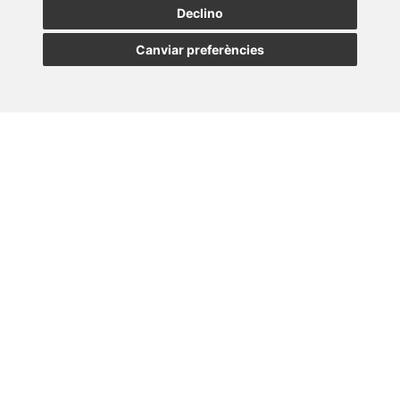
Declino
Fiscalitat internacional de patrimonis
Canviar preferències
23/07/2026
Newsletter Insolvències i Situacions Especials
14/07/2026