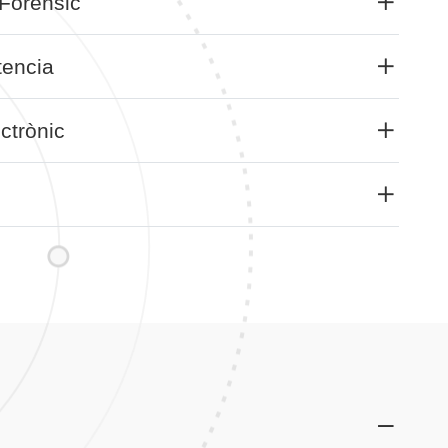
 Forensic
tencia
ctrònic