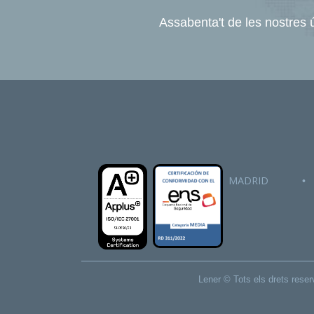
Assabenta't de les nostres ú
MADRID
•
Lener © Tots els drets res