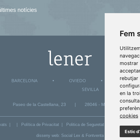
ltimes notícies
Fem s
Utilitze
navegaci
mostrar 
acceptar
rebutjar
BARCELONA
OVIEDO
VALLADOL
•
•
configur
SEVILLA
en la tr
consulta
Paseo de la Castellana, 23
|
28046 - Madrid
|
+3
preferèn
cookies
ervats |
|
Política de Privacitat
|
Politica de Seguretat
|
Política de Gal
Estic d
disseny web:
Social Lex
&
Fontventa