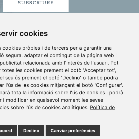
SUBSCRIURE
ervir cookies
m cookies pròpies i de tercers per a garantir una
ó segura, adaptar el contingut de la página web i
publicitat relacionada amb l'interès de l'usuari. Pot
 totes les cookies prement el botò 'Acceptar tot',
 el seu ús prement el botó 'Declino' o tambe podra
ID
VIGO
•
•
ar l'ús de les cookies mitjançant el botó 'Configurar'.
obarà tota la informació sobre l'ús de cookies i podrà
r i modificar en qualsevol moment les seves
4 913 912 066
cies sobre l'ús de cookies analítiques.
Política de
etes
|
Avís Legal
’acord
Declino
Canviar preferències