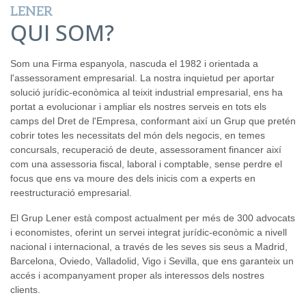
LENER
QUI SOM?
Som una Firma espanyola, nascuda el 1982 i orientada a
l'assessorament empresarial. La nostra inquietud per aportar
solució jurídic-econòmica al teixit industrial empresarial, ens ha
portat a evolucionar i ampliar els nostres serveis en tots els
camps del Dret de l'Empresa, conformant així un Grup que pretén
cobrir totes les necessitats del món dels negocis, en temes
concursals, recuperació de deute, assessorament financer així
com una assessoria fiscal, laboral i comptable, sense perdre el
focus que ens va moure des dels inicis com a experts en
reestructuració empresarial.
El Grup Lener està compost actualment per més de 300 advocats
i economistes, oferint un servei integrat jurídic-econòmic a nivell
nacional i internacional, a través de les seves sis seus a Madrid,
Barcelona, Oviedo, Valladolid, Vigo i Sevilla, que ens garanteix un
accés i acompanyament proper als interessos dels nostres
clients.