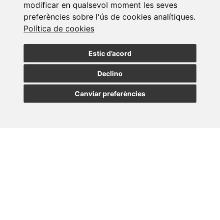
modificar en qualsevol moment les seves
preferències sobre l'ús de cookies analítiques.
"Recomanats en les categories de ‘Litigis’, ‘Laboral’ i ‘Reestructuraciones i
Política de cookies
Insolvencia’ en el rànking de Leaders League España 2025"
Estic d’acord
Declino
Canviar preferències
Subscriure a la
newsletter
Assabenta't de les nostres últimes notícies
SUBSCRIURE