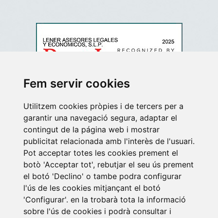
Fem servir cookies
“Reconeixement a Lener i a 18 dels nostres professionals, en el rànquing
Utilitzem cookies pròpies i de tercers per a
Best Lawyer 2025 a Espanya, en les àrees de pràctica de Corporate and
garantir una navegació segura, adaptar el
M&A, Insolvency and Reorganization, Labor and Employment, Litigation, Tax,
Real Estate Law, Banking and Finance, Arbitration and Mediation”
contingut de la página web i mostrar
publicitat relacionada amb l'interès de l'usuari.
Pot acceptar totes les cookies prement el
botò 'Acceptar tot', rebutjar el seu ús prement
el botó 'Declino' o tambe podra configurar
l'ús de les cookies mitjançant el botó
'Configurar'. en la trobarà tota la informació
sobre l'ús de cookies i podrà consultar i