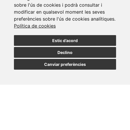
sobre l'ús de cookies i podrà consultar i
modificar en qualsevol moment les seves
Subscriure a la
preferències sobre l'ús de cookies analítiques.
Política de cookies
newsletter
Estic d’acord
Assabenta't de les nostres últimes notícies
Declino
SUBSCRIURE
Canviar preferències