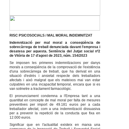
RISC PSICOSOCIALS / MAL MORAL INDEMNITZAT
Indemnització per mal moral a conseqüència de
sobrecàrrega de treball denunciada davant l'empresa i
desatesa per aquesta. Sentència del Jutjat social nº2
de Vitòria de 17 d'agost de 2023, núm. 154/2023
Se imposen les primeres indemnitzacions per danys
morals a conseqüència de la comprovació de l'existència
d'una sobrecàrrega de treball, que ha derivat en una
situació d'estrès i ansietat respecte dels treballadors
afectats i això malgrat que els mateixos mai van estar
culpables en una incapacitat temporal, encara que si es
van sotmetre a tractament farmacològic.
El pronunciament condemna a l'Empresa tant a una
quantitat en concepte de mal moral per falta de mesures
preventives per import de 49.181 euros per a cada
treballador afectat, com a una indemnització dissuasiva
per a prevenir la repetició de la conducta que fixa en
12.000 euros.
Significar que en l'actualitat existeix en marxa una