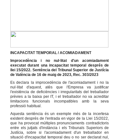
INCAPACITAT TEMPORAL / ACOMIADAMENT
Improcedència i no nul·litat d'un acomiadament
executat durant una incapacitat temporal després de
llei 15/2022. Sentència del Tribunal Superior de Justícia
de València de 16 de maig de 2023, Rec. 303/2023
Es declara la improcedència de l'acomiadament i no la
nul·litat d'aquest, atès que l'Empresa va justificar
l'existència de deficiències i irregularitats del treballador
prèvies a la baixa per IT, i el treballador no va acreditar
limitacions funcionals incompatibles amb la seva
professió habitual.
Aquesta sentència és un exemple més de la incertesa
existent després de l'entrada en vigor de la Llei 15/2022,
que ha provocat múltiples pronunciaments contradictoris
entre els jutjats d'instància i els Tribunals Superiors de
Justícia, sobre si l'acomiadament d'un treballador en
situació d'incapacitat temporal deu o no ser declarat nul,