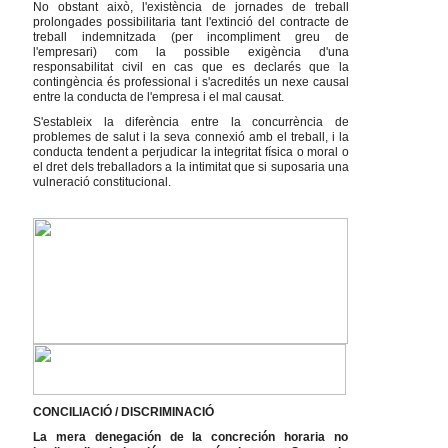
No obstant això, l'existència de jornades de treball
prolongades possibilitaria tant l'extinció del contracte de
treball indemnitzada (per incompliment greu de
l'empresari) com la possible exigència d'una
responsabilitat civil en cas que es declarés que la
contingència és professional i s'acredités un nexe causal
entre la conducta de l'empresa i el mal causat.
S'estableix la diferència entre la concurrència de
problemes de salut i la seva connexió amb el treball, i la
conducta tendent a perjudicar la integritat física o moral o
el dret dels treballadors a la intimitat que si suposaria una
vulneració constitucional.
CONCILIACIÓ / DISCRIMINACIÓ
La mera denegación de la concreción horaria no