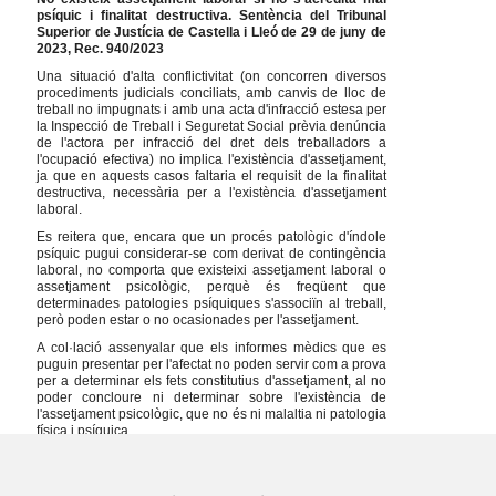
psíquic i finalitat destructiva. Sentència del Tribunal
Superior de Justícia de Castella i Lleó de 29 de juny de
2023, Rec. 940/2023
Una situació d'alta conflictivitat (on concorren diversos
procediments judicials conciliats, amb canvis de lloc de
treball no impugnats i amb una acta d'infracció estesa per
la Inspecció de Treball i Seguretat Social prèvia denúncia
de l'actora per infracció del dret dels treballadors a
l'ocupació efectiva) no implica l'existència d'assetjament,
ja que en aquests casos faltaria el requisit de la finalitat
destructiva, necessària per a l'existència d'assetjament
laboral.
Es reitera que, encara que un procés patològic d'índole
psíquic pugui considerar-se com derivat de contingència
laboral, no comporta que existeixi assetjament laboral o
assetjament psicològic, perquè és freqüent que
determinades patologies psíquiques s'associïn al treball,
però poden estar o no ocasionades per l'assetjament.
A col·lació assenyalar que els informes mèdics que es
puguin presentar per l'afectat no poden servir com a prova
per a determinar els fets constitutius d'assetjament, al no
poder concloure ni determinar sobre l'existència de
l'assetjament psicològic, que no és ni malaltia ni patologia
física i psíquica.