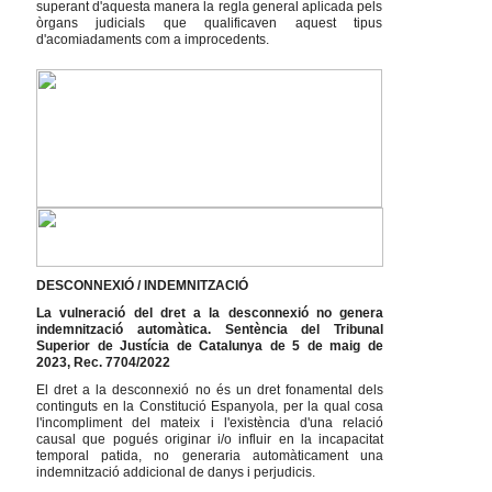
superant d'aquesta manera la regla general aplicada pels
òrgans judicials que qualificaven aquest tipus
d'acomiadaments com a improcedents.
DESCONNEXIÓ / INDEMNITZACIÓ
La vulneració del dret a la desconnexió no genera
indemnització automàtica. Sentència del Tribunal
Superior de Justícia de Catalunya de 5 de maig de
2023, Rec. 7704/2022
El dret a la desconnexió no és un dret fonamental dels
continguts en la Constitució Espanyola, per la qual cosa
l'incompliment del mateix i l'existència d'una relació
causal que pogués originar i/o influir en la incapacitat
temporal patida, no generaria automàticament una
indemnització addicional de danys i perjudicis.