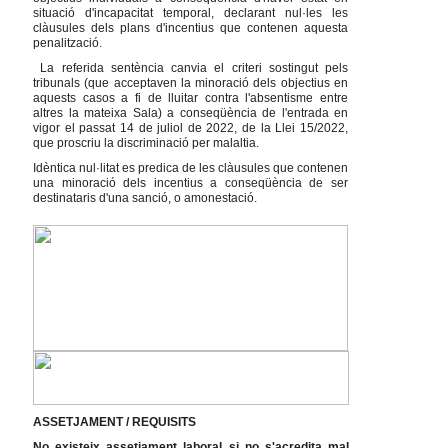
situació d'incapacitat temporal, declarant nul·les les
clàusules dels plans d'incentius que contenen aquesta
penalització.
La referida sentència canvia el criteri sostingut pels
tribunals (que acceptaven la minoració dels objectius en
aquests casos a fi de lluitar contra l'absentisme entre
altres la mateixa Sala) a conseqüència de l'entrada en
vigor el passat 14 de juliol de 2022, de la Llei 15/2022,
que proscriu la discriminació per malaltia.
Idèntica nul·litat es predica de les clàusules que contenen
una minoració dels incentius a conseqüència de ser
destinataris d'una sanció, o amonestació.
ASSETJAMENT / REQUISITS
No existeix assetjament laboral si no s'acredita mal