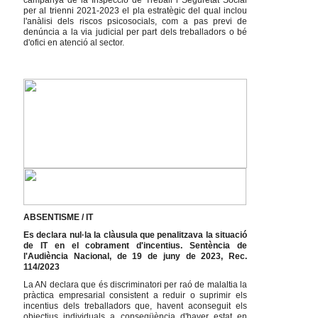
campanya de la Inspecció de Treball i Seguretat Social
per al trienni 2021-2023 el pla estratègic del qual inclou
l'anàlisi dels riscos psicosocials, com a pas previ de
denúncia a la via judicial per part dels treballadors o bé
d'ofici en atenció al sector.
ABSENTISME / IT
Es declara nul·la la clàusula que penalitzava la situació
de IT en el cobrament d'incentius. Sentència de
l'Audiència Nacional, de 19 de juny de 2023, Rec.
114/2023
La AN declara que és discriminatori per raó de malaltia la
pràctica empresarial consistent a reduir o suprimir els
incentius dels treballadors que, havent aconseguit els
objectius individuals a conseqüència d'haver estat en