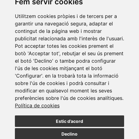
Fem servir cookies
Newsletter Insolvències i Situacions Especials
Utilitzem cookies pròpies i de tercers per a
14/07/2026
garantir una navegació segura, adaptar el
contingut de la página web i mostrar
publicitat relacionada amb l'interès de l'usuari.
Pot acceptar totes les cookies prement el
botò 'Acceptar tot', rebutjar el seu ús prement
el botó 'Declino' o tambe podra configurar
l'ús de les cookies mitjançant el botó
'Configurar'. en la trobarà tota la informació
Subscriure a la
sobre l'ús de cookies i podrà consultar i
newsletter
modificar en qualsevol moment les seves
preferències sobre l'ús de cookies analítiques.
Política de cookies
Assabenta't de les nostres últimes notícies
Estic d’acord
SUBSCRIURE
Declino