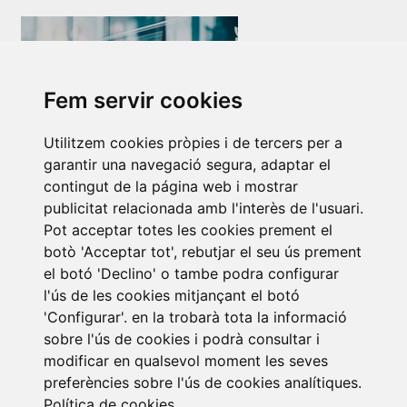
Fem servir cookies
Utilitzem cookies pròpies i de tercers per a
Newsletter Insolvències i Situacions Especials
garantir una navegació segura, adaptar el
14/07/2026
contingut de la página web i mostrar
publicitat relacionada amb l'interès de l'usuari.
Pot acceptar totes les cookies prement el
botò 'Acceptar tot', rebutjar el seu ús prement
el botó 'Declino' o tambe podra configurar
l'ús de les cookies mitjançant el botó
'Configurar'. en la trobarà tota la informació
sobre l'ús de cookies i podrà consultar i
Subscriure a la
modificar en qualsevol moment les seves
preferències sobre l'ús de cookies analítiques.
newsletter
Política de cookies