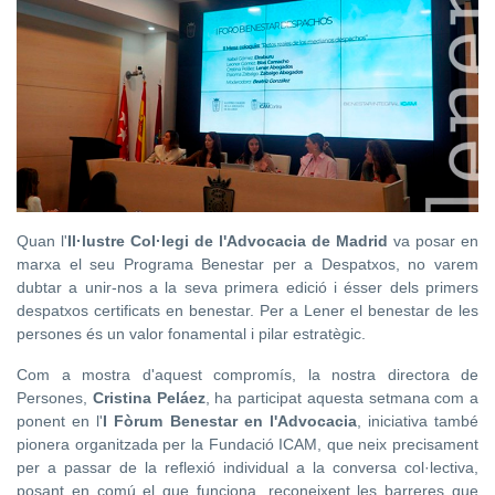
Quan l'
Il·lustre Col·legi de l'Advocacia de Madrid
va posar en
marxa el seu Programa Benestar per a Despatxos, no varem
dubtar a unir-nos a la seva primera edició i ésser dels primers
despatxos certificats en benestar. Per a
Lener
el benestar de les
persones és un valor fonamental i pilar estratègic.
Com a mostra d'aquest compromís, la nostra directora de
Persones,
Cristina
Peláez
, ha participat aquesta setmana com a
ponent en l'
I Fòrum Benestar en l'Advocacia
, iniciativa també
pionera organitzada per la Fundació
ICAM, que neix precisament
per a passar de la reflexió individual a la conversa col·lectiva,
posant en comú el que funciona, reconeixent les barreres que