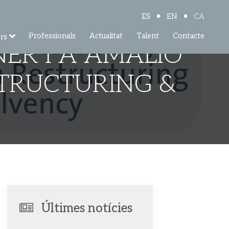
•
•
ES
EN
CA
Professionals
Actualitat
Talent
Contacte
rs
ER I A AMALIO
STRUCTURING &
Últimes notícies