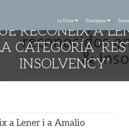
La Firma
Pràctiques
Secto
UE RECONEIX A LEN
LA CATEGORÍA ‘RE
INSOLVENCY’
x a Lener i a Amalio