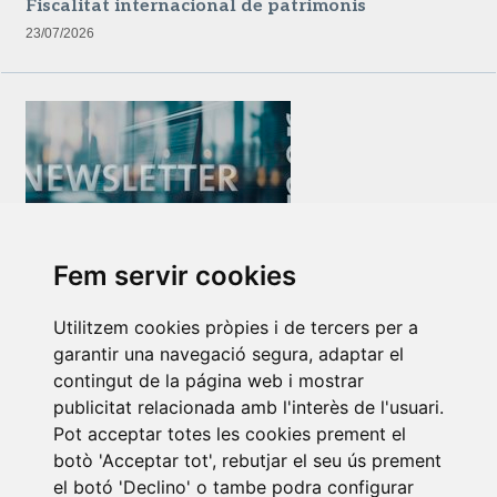
Fiscalitat internacional de patrimonis
23/07/2026
Fem servir cookies
Newsletter Insolvències i Situacions Especials
14/07/2026
Utilitzem cookies pròpies i de tercers per a
garantir una navegació segura, adaptar el
contingut de la página web i mostrar
publicitat relacionada amb l'interès de l'usuari.
Pot acceptar totes les cookies prement el
botò 'Acceptar tot', rebutjar el seu ús prement
el botó 'Declino' o tambe podra configurar