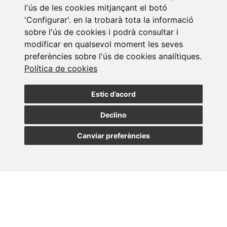
Subscriure a la
l'ús de les cookies mitjançant el botó
'Configurar'. en la trobarà tota la informació
newsletter
sobre l'ús de cookies i podrà consultar i
modificar en qualsevol moment les seves
preferències sobre l'ús de cookies analítiques.
Assabenta't de les nostres últimes notícies
Política de cookies
SUBSCRIURE
Estic d’acord
Declino
Canviar preferències