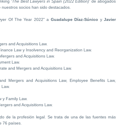
anking
'The Best Lawyers in Spain (2022 Edition)'
de abogados
 nuestros socios han sido destacados.
wyer Of The Year 2022" a
Guadalupe Díaz-Súnico
y
Javier
ers and Acquisitions Law.
Finance Law y Insolvency and Reorganization Law.
Mergers and Acquisitions Law.
yment Law.
rate and Mergers and Acquisitions Law.
.
and Mergers and Acquisitions Law, Employee Benefits Law,
n Law.
w y Family Law.
ergers and Acquisitions Law.
o de la profesión legal. Se trata de una de las fuentes más
e 76 países.