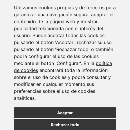
Utilizamos cookies propias y de terceros para
garantizar una navegación segura, adaptar el
contenido de la página web y mostrar
publicidad relacionada con el interés del
Newsletter Insolvencias y Situaciones Especiales
usuario. Puede aceptar todas las cookies
pulsando el botón 'Aceptar', rechazar su uso
14/07/2026
pulsando el botón 'Rechazar todo' o también
podrá configurar el uso de las cookies
mediante el botón 'Configurar'. En la
política
de cookies
encontrará toda la información
sobre el uso de cookies y podrá consultar y
modificar en cualquier momento sus
preferencias sobre el uso de cookies
Suscribirse a la
analíticas.
newsletter
Aceptar
Rechazar todo
Entérate de nuestras últimas noticias