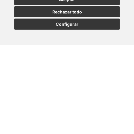
SUSCRIBIRSE
Rechazar todo
Configurar
MADRID
BARCELONA
OVIEDO
VALLADOLID
•
•
•
VIGO
SEVILLA
•
Paseo de la Castellana, 23
28046 - Madrid
+34 913 912 066