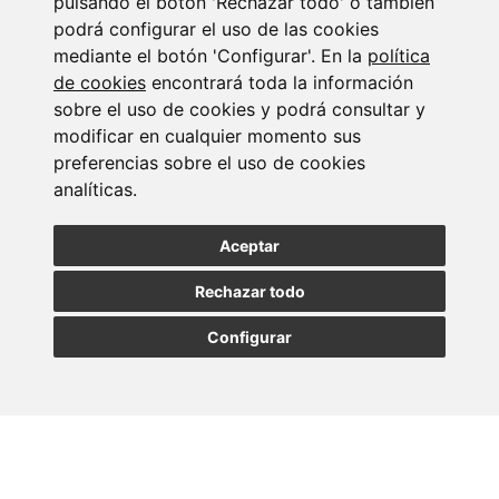
pulsando el botón 'Rechazar todo' o también
podrá configurar el uso de las cookies
mediante el botón 'Configurar'. En la
política
de cookies
encontrará toda la información
sobre el uso de cookies y podrá consultar y
modificar en cualquier momento sus
Suscribirse a la
preferencias sobre el uso de cookies
analíticas.
newsletter
Aceptar
Entérate de nuestras últimas noticias
Rechazar todo
SUSCRIBIRSE
Configurar