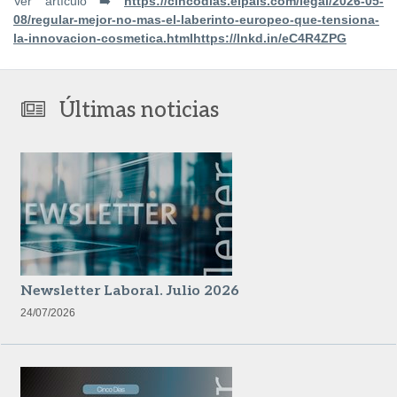
Ver artículo ➡️
https://cincodias.elpais.com/legal/2026-05-
08/regular-mejor-no-mas-el-laberinto-europeo-que-tensiona-
la-innovacion-cosmetica.htmlhttps://lnkd.in/eC4R4ZPG
Últimas noticias
Newsletter Laboral. Julio 2026
24/07/2026