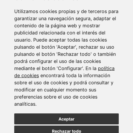
Utilizamos cookies propias y de terceros para
Newsletter Insolvencias y Situaciones Especiales
garantizar una navegación segura, adaptar el
14/07/2026
contenido de la página web y mostrar
publicidad relacionada con el interés del
usuario. Puede aceptar todas las cookies
pulsando el botón 'Aceptar', rechazar su uso
pulsando el botón 'Rechazar todo' o también
podrá configurar el uso de las cookies
mediante el botón 'Configurar'. En la
política
Suscribirse a la
de cookies
encontrará toda la información
sobre el uso de cookies y podrá consultar y
newsletter
modificar en cualquier momento sus
preferencias sobre el uso de cookies
analíticas.
Entérate de nuestras últimas noticias
Aceptar
SUSCRIBIRSE
Rechazar todo