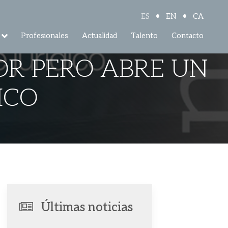
•
•
ES
EN
CA
Profesionales
Actualidad
Talento
Contacto
OR PERO ABRE UN
ICO
Últimas noticias