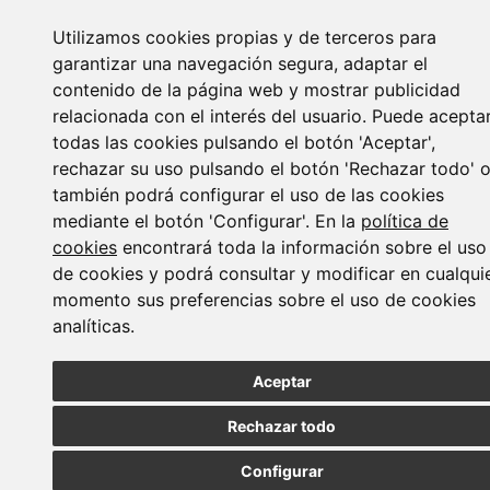
Utilizamos cookies propias y de terceros para
garantizar una navegación segura, adaptar el
contenido de la página web y mostrar publicidad
relacionada con el interés del usuario. Puede acepta
todas las cookies pulsando el botón 'Aceptar',
rechazar su uso pulsando el botón 'Rechazar todo' 
también podrá configurar el uso de las cookies
mediante el botón 'Configurar'. En la
política de
cookies
encontrará toda la información sobre el uso
de cookies y podrá consultar y modificar en cualqui
momento sus preferencias sobre el uso de cookies
MADRID
BARCELONA
OVIEDO
VALLADOLID
•
•
•
analíticas.
VIGO
SEVILLA
•
Aceptar
Paseo de la Castellana, 23
28046 - Madrid
Rechazar todo
+34 913 912 066
Lener © Todos los derechos reservados |
Canal interno de
Configurar
información
|
Política de Privacidad
|
Política de Seguridad
|