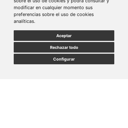
sobre el uso de cookies y podrá consultar y
Suscribirse a la
modificar en cualquier momento sus
preferencias sobre el uso de cookies
newsletter
analíticas.
Entérate de nuestras últimas noticias
Aceptar
Rechazar todo
SUSCRIBIRSE
Configurar