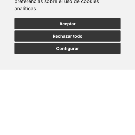
preferencias sobre el uso de cookies
analíticas.
SUSCRIBIRSE
Aceptar
Rechazar todo
Configurar
MADRID
BARCELONA
OVIEDO
VALLADOLID
•
•
•
VIGO
SEVILLA
•
Paseo de la Castellana, 23
28046 - Madrid
+34 913 912 066