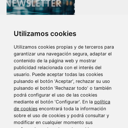
Newsletter Insolvencias y Situaciones Especiales
Utilizamos cookies
14/07/2026
Utilizamos cookies propias y de terceros para
garantizar una navegación segura, adaptar el
contenido de la página web y mostrar
publicidad relacionada con el interés del
usuario. Puede aceptar todas las cookies
pulsando el botón 'Aceptar', rechazar su uso
pulsando el botón 'Rechazar todo' o también
Suscribirse a la
podrá configurar el uso de las cookies
newsletter
mediante el botón 'Configurar'. En la
política
de cookies
encontrará toda la información
sobre el uso de cookies y podrá consultar y
Entérate de nuestras últimas noticias
modificar en cualquier momento sus