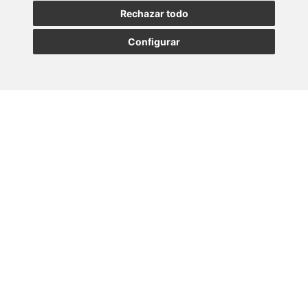
SUSCRIBIRSE
Rechazar todo
Configurar
MADRID
BARCELONA
OVIEDO
VALLADOLID
•
•
•
VIGO
SEVILLA
•
Paseo de la Castellana, 23
28046 - Madrid
+34 913 912 066
Lener © Todos los derechos reservados |
Canal interno de