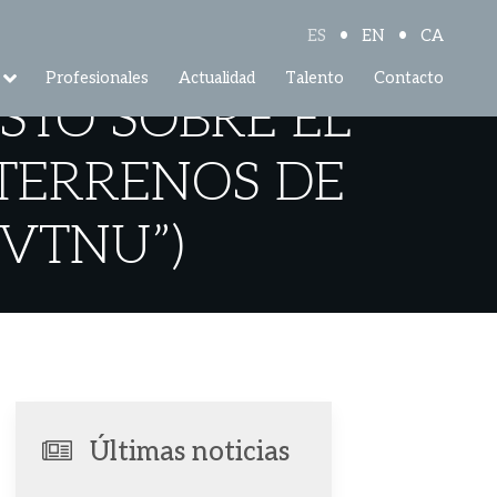
•
•
ES
EN
CA
Profesionales
Actualidad
Talento
Contacto
STO SOBRE EL
 TERRENOS DE
VTNU”)
Últimas noticias