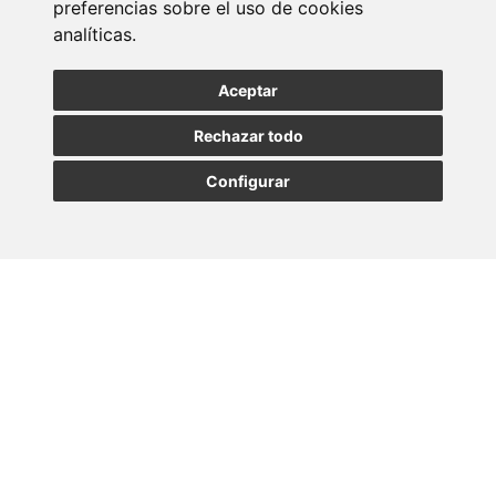
preferencias sobre el uso de cookies
Entérate de nuestras últimas noticias
analíticas.
SUSCRIBIRSE
Aceptar
Rechazar todo
Configurar
MADRID
BARCELONA
OVIEDO
VALLADOLID
•
•
•
VIGO
SEVILLA
•