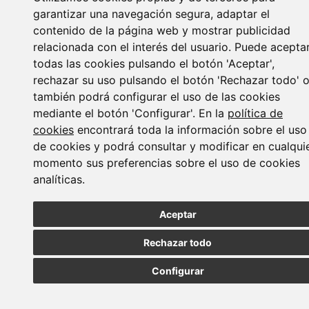
garantizar una navegación segura, adaptar el
contenido de la página web y mostrar publicidad
relacionada con el interés del usuario. Puede acepta
todas las cookies pulsando el botón 'Aceptar',
rechazar su uso pulsando el botón 'Rechazar todo' 
también podrá configurar el uso de las cookies
mediante el botón 'Configurar'. En la
política de
cookies
encontrará toda la información sobre el uso
de cookies y podrá consultar y modificar en cualqui
MADRID
BARCELONA
OVIEDO
VALLADOLID
•
•
•
momento sus preferencias sobre el uso de cookies
VIGO
SEVILLA
analíticas.
•
Paseo de la Castellana, 23
28046 - Madrid
Aceptar
+34 913 912 066
Rechazar todo
Lener © Todos los derechos reservados |
Canal interno de
información
|
Política de Privacidad
|
Política de Seguridad
|
Configurar
Política de Cookies
|
Aviso Legal
Diseño web:
Social Lex
&
Fontventa