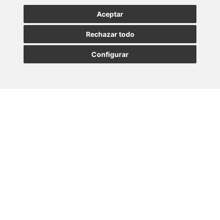
Aceptar
SUSCRIBIRSE
Rechazar todo
Configurar
MADRID
BARCELONA
OVIEDO
VALLADOLID
•
•
•
VIGO
SEVILLA
•
Paseo de la Castellana, 23
28046 - Madrid
+34 913 912 066