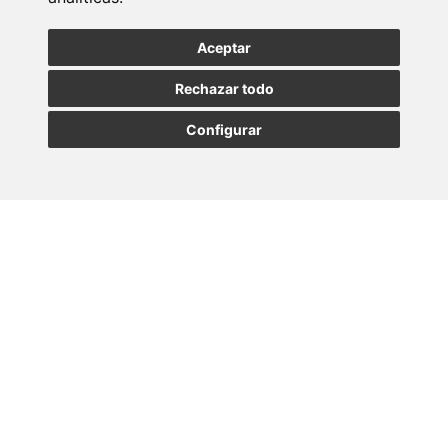
Suscribirse a la
Aceptar
newsletter
Rechazar todo
Entérate de nuestras últimas noticias
Configurar
SUSCRIBIRSE