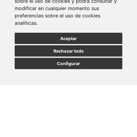
sobre el uso de cookies y podrá consultar y
Suscribirse a la
modificar en cualquier momento sus
preferencias sobre el uso de cookies
newsletter
analíticas.
Entérate de nuestras últimas noticias
Aceptar
Rechazar todo
SUSCRIBIRSE
Configurar