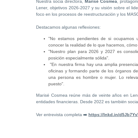
Nuestra socia directora,
Marisé Cosmea
, protagon
Lener, objetivos 2026-2027 y su visión sobre el li
foco en los procesos de reestructuración y los MAS
Destacamos algunas reflexiones:
"No estamos pendientes de si ocupamos u
conocer la realidad de lo que hacemos, cómo 
"Nuestro plan para 2026 y 2027 es consoli
posición especialmente sólida".
"En nuestra firma hay una amplia presencia 
oficinas y formando parte de los órganos d
una persona es hombre o mujer. Lo relevan
puesto".
Marisé Cosmea reúne más de veinte años en Lener
entidades financieras. Desde 2022 es también socia 
Ver entrevista completa ➡️
https://lnkd.in/d5Jb7Y