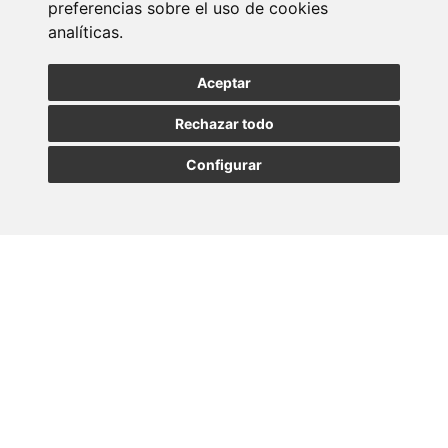
newsletter
preferencias sobre el uso de cookies
analíticas.
Entérate de nuestras últimas noticias
Aceptar
Rechazar todo
SUSCRIBIRSE
Configurar
MADRID
BARCELONA
OVIEDO
VALLADOLID
•
•
•